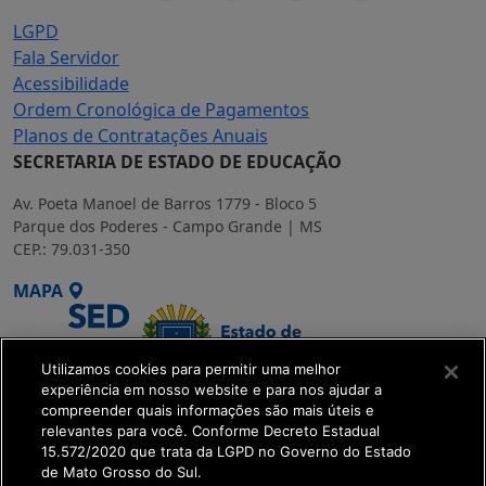
LGPD
Fala Servidor
Acessibilidade
Ordem Cronológica de Pagamentos
Planos de Contratações Anuais
SECRETARIA DE ESTADO DE EDUCAÇÃO
Av. Poeta Manoel de Barros 1779 - Bloco 5
Parque dos Poderes - Campo Grande | MS
CEP.: 79.031-350
MAPA
Utilizamos cookies para permitir uma melhor
experiência em nosso website e para nos ajudar a
compreender quais informações são mais úteis e
SETDIG | Secretaria-
relevantes para você. Conforme Decreto Estadual
15.572/2020 que trata da LGPD no Governo do Estado
Executiva de
de Mato Grosso do Sul.
Transformação Digital