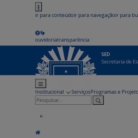
ir para conteúdo
ir para navegação
ir para b
ouvidoria
transparência
SED
Secretaria de E
Institucional
Serviços
Programas e Projet
Pesquisar
por: