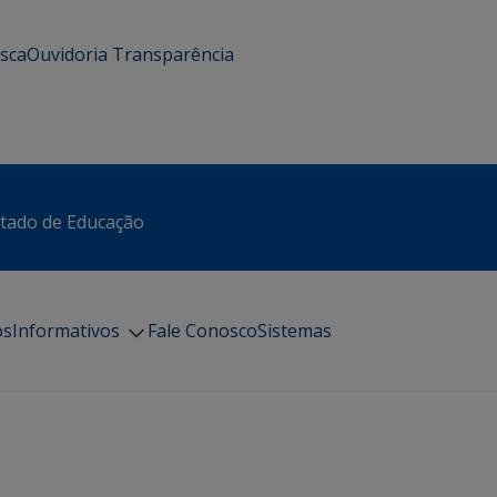
usca
Ouvidoria
Transparência
stado de Educação
os
Informativos
Fale Conosco
Sistemas