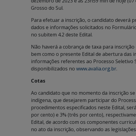
dezembro de 2023 e as 23h59 min de hoje (07 
Grosso do Sul.
Para efetuar a inscrição, o candidato deverá 
dados e informações solicitados no Formulário
no subitem 4.2 deste Edital.
Não haverá a cobrança de taxa para inscrição e
bem como o presente Edital de abertura das i
informações referentes ao Processo Seletivo
disponibilizados no
www.avalia.org.br
.
Cotas
Ao candidato que no momento da inscrição se 
indígena, que desejarem participar do Process
procedimentos especificados neste Edital, será
por cento) e 3% (três por cento), respectivam
Edital, de acordo com os componentes curricu
no ato da inscrição, observando as legislações