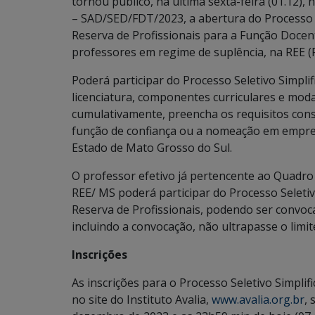
tornou público, na última sexta-feira (01.12), 
– SAD/SED/FDT/2023, a abertura do Processo S
Reserva de Profissionais para a Função Docen
professores em regime de suplência, na REE (R
Poderá participar do Processo Seletivo Simplif
licenciatura, componentes curriculares e modal
cumulativamente, preencha os requisitos const
função de confiança ou a nomeação em empreg
Estado de Mato Grosso do Sul.
O professor efetivo já pertencente ao Quadro
REE/ MS poderá participar do Processo Seleti
Reserva de Profissionais, podendo ser convoca
incluindo a convocação, não ultrapasse o limi
Inscrições
As inscrições para o Processo Seletivo Simplif
no site do Instituto Avalia,
www.avalia.org.br
, 