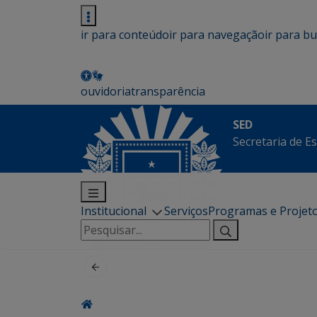
ir para conteúdo
ir para navegação
ir para b
ouvidoria
transparência
SED
Secretaria de E
Institucional
Serviços
Programas e Projet
Pesquisar
por: