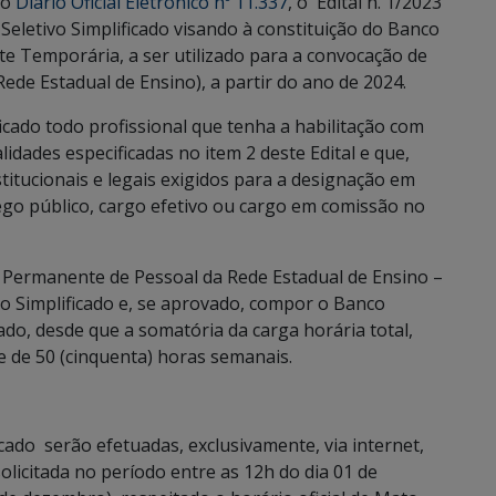
no
Diário Oficial Eletrônico nº 11.337
, o Edital n. 1/2023
eletivo Simplificado visando à constituição do Banco
te Temporária, a ser utilizado para a convocação de
ede Estadual de Ensino), a partir do ano de 2024.
icado todo profissional que tenha a habilitação com
idades especificadas no item 2 deste Edital e que,
itucionais e legais exigidos para a designação em
o público, cargo efetivo ou cargo em comissão no
 Permanente de Pessoal da Rede Estadual de Ensino –
vo Simplificado e, se aprovado, compor o Banco
do, desde que a somatória da carga horária total,
te de 50 (cinquenta) horas semanais.
icado serão efetuadas, exclusivamente, via internet,
solicitada no período entre as 12h do dia 01 de