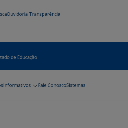
usca
Ouvidoria
Transparência
stado de Educação
os
Informativos
Fale Conosco
Sistemas