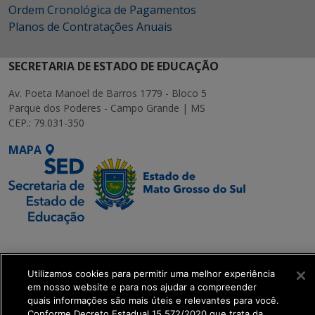
Ordem Cronológica de Pagamentos
Planos de Contratações Anuais
SECRETARIA DE ESTADO DE EDUCAÇÃO
Av. Poeta Manoel de Barros 1779 - Bloco 5
Parque dos Poderes - Campo Grande | MS
CEP.: 79.031-350
MAPA
SETDIG | Secretaria-
Executiva de
Transformação Digital
Utilizamos cookies para permitir uma melhor experiência
em nosso website e para nos ajudar a compreender
quais informações são mais úteis e relevantes para você.
get_footer();
Conforme Decreto Estadual 15.572/2020 que trata da