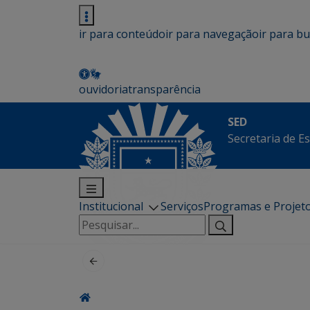
ir para conteúdo
ir para navegação
ir para b
ouvidoria
transparência
SED
Secretaria de E
Institucional
Serviços
Programas e Projet
Pesquisar
por: