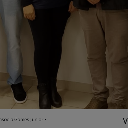
V
nsoela Gomes Junior •