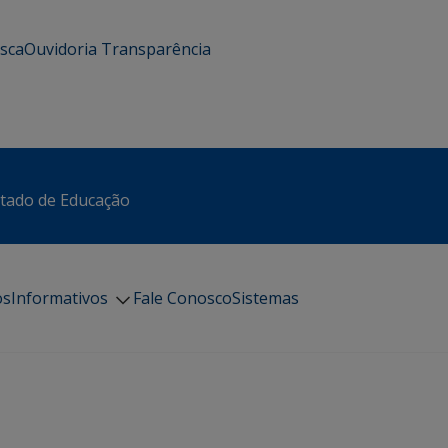
usca
Ouvidoria
Transparência
stado de Educação
os
Informativos
Fale Conosco
Sistemas