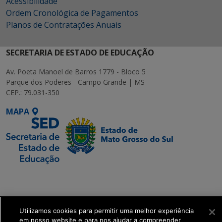
Acessibilidade
Ordem Cronológica de Pagamentos
Planos de Contratações Anuais
SECRETARIA DE ESTADO DE EDUCAÇÃO
Av. Poeta Manoel de Barros 1779 - Bloco 5
Parque dos Poderes - Campo Grande | MS
CEP.: 79.031-350
MAPA
SETDIG | Secretaria-
Executiva de
Transformação Digital
Utilizamos cookies para permitir uma melhor experiência
em nosso website e para nos ajudar a compreender