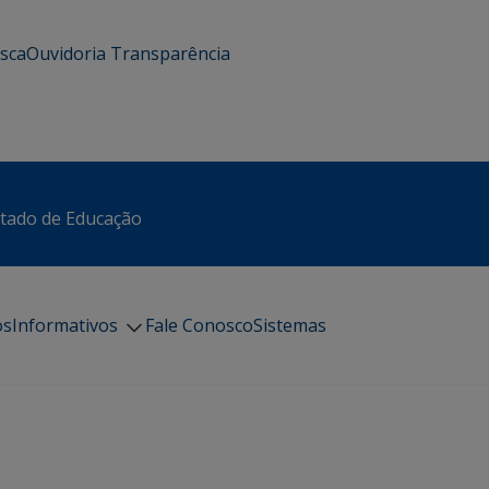
usca
Ouvidoria
Transparência
stado de Educação
os
Informativos
Fale Conosco
Sistemas