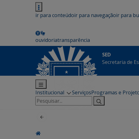
ir para conteúdo
ir para navegação
ir para b
ouvidoria
transparência
SED
Secretaria de E
Institucional
Serviços
Programas e Projet
Pesquisar
por: