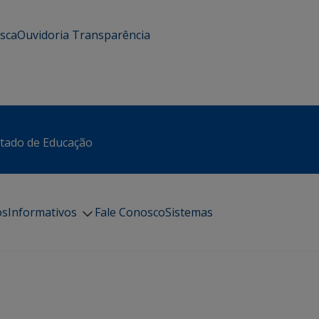
usca
Ouvidoria
Transparência
stado de Educação
os
Informativos
Fale Conosco
Sistemas