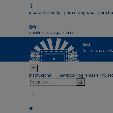
ir para conteúdo
ir para navegação
ir para b
ouvidoria
transparência
SED
Secretaria de E
Institucional
Serviços
Programas e Projet
Pesquisar
por: