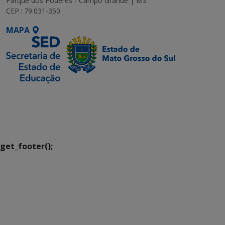
Parque dos Poderes - Campo Grande | MS
CEP.: 79.031-350
MAPA
SETDIG | Secretaria-
Executiva de
Transformação Digital
get_footer();