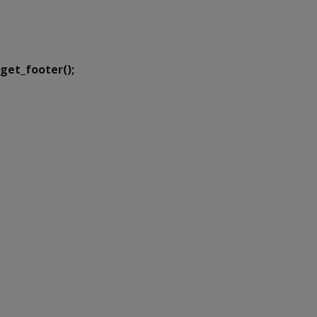
Executiva de
Transformação Digital
get_footer();