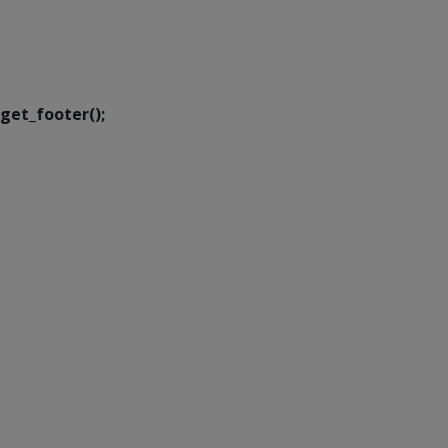
SETDIG | Secretaria-
Executiva de
Transformação Digital
get_footer();