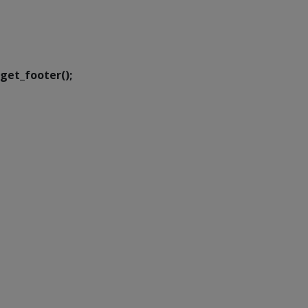
SETDIG | Secretaria-
Executiva de
Transformação Digital
get_footer();