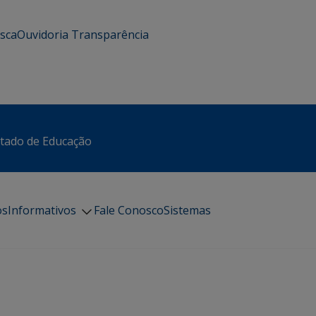
usca
Ouvidoria
Transparência
stado de Educação
os
Informativos
Fale Conosco
Sistemas