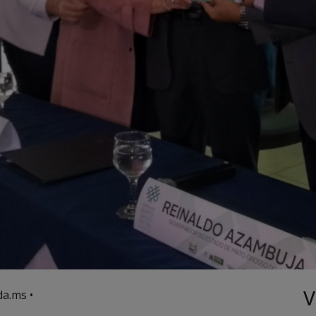
V
a.ms •