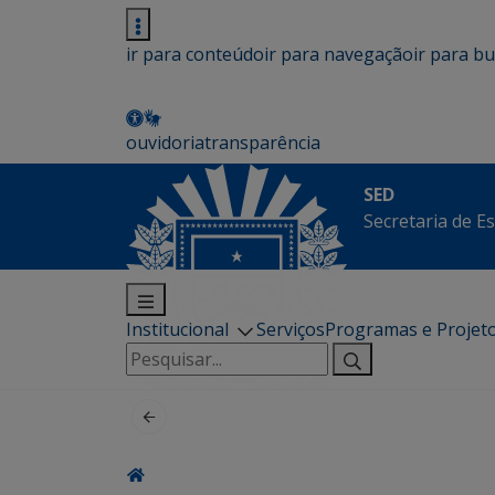
ir para conteúdo
ir para navegação
ir para b
ouvidoria
transparência
SED
Secretaria de E
Institucional
Serviços
Programas e Projet
Pesquisar
por: