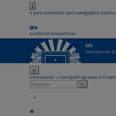
ir para conteúdo
ir para navegação
ir para b
ouvidoria
transparência
SED
Secretaria de E
Institucional
Serviços
Programas e Projet
Pesquisar
por: