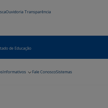
usca
Ouvidoria
Transparência
stado de Educação
os
Informativos
Fale Conosco
Sistemas