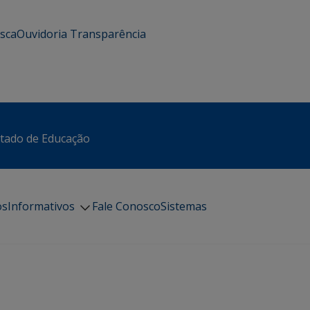
usca
Ouvidoria
Transparência
stado de Educação
os
Informativos
Fale Conosco
Sistemas