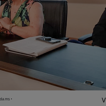
V
da.ms •