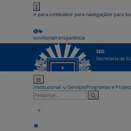
ir para conteúdo
ir para navegação
ir para b
ouvidoria
transparência
SED
Secretaria de E
Institucional
Serviços
Programas e Projet
Pesquisar
por: