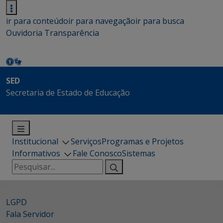
ir para conteúdo
ir para navegação
ir para busca
Ouvidoria
Transparência
SED
Secretaria de Estado de Educação
Institucional
Serviços
Programas e Projetos
Informativos
Fale Conosco
Sistemas
Pesquisar
por:
LGPD
Fala Servidor