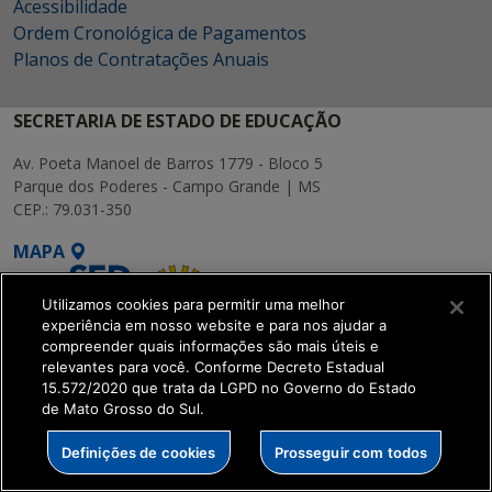
Acessibilidade
Ordem Cronológica de Pagamentos
Planos de Contratações Anuais
SECRETARIA DE ESTADO DE EDUCAÇÃO
Av. Poeta Manoel de Barros 1779 - Bloco 5
Parque dos Poderes - Campo Grande | MS
CEP.: 79.031-350
MAPA
Utilizamos cookies para permitir uma melhor
experiência em nosso website e para nos ajudar a
compreender quais informações são mais úteis e
relevantes para você. Conforme Decreto Estadual
15.572/2020 que trata da LGPD no Governo do Estado
SETDIG | Secretaria-
de Mato Grosso do Sul.
Executiva de
Transformação Digital
Definições de cookies
Prosseguir com todos