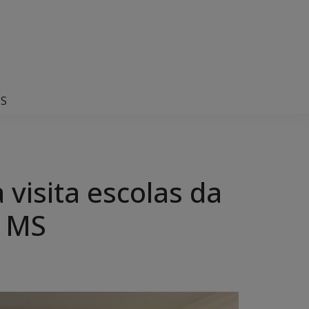
MS
visita escolas da
H MS