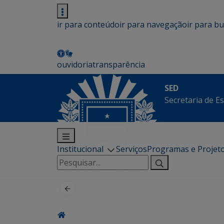
ir para conteúdo
ir para navegação
ir para b
ouvidoria
transparência
SED
Secretaria de E
Institucional
Serviços
Programas e Projet
Pesquisar
por: