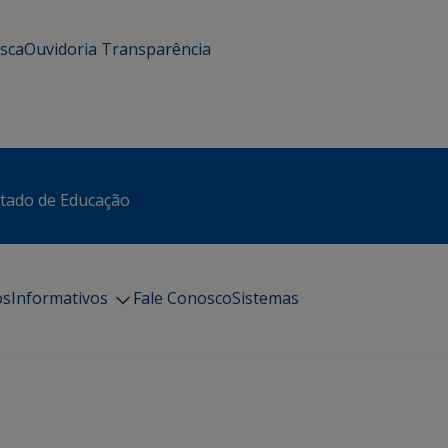
usca
Ouvidoria
Transparência
stado de Educação
os
Informativos
Fale Conosco
Sistemas