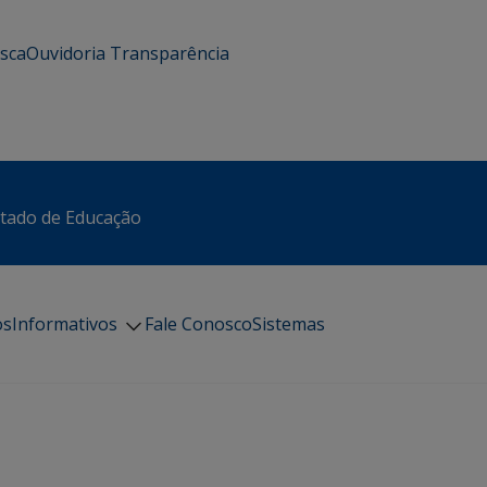
usca
Ouvidoria
Transparência
stado de Educação
os
Informativos
Fale Conosco
Sistemas