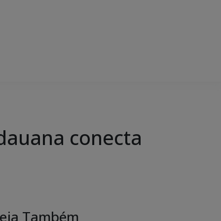
idauana conecta
eja Também