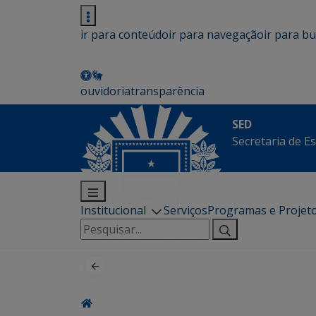
ir para conteúdo
ir para navegação
ir para b
ouvidoria
transparência
SED
Secretaria de E
Institucional
Serviços
Programas e Projet
Pesquisar
por: