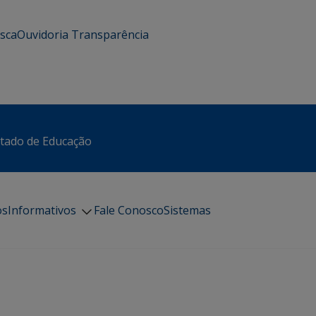
usca
Ouvidoria
Transparência
stado de Educação
os
Informativos
Fale Conosco
Sistemas