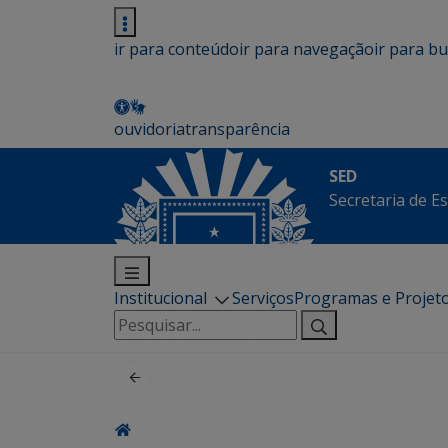
ir para conteúdo
ir para navegação
ir para b
ouvidoria
transparência
SED
Secretaria de E
Institucional
Serviços
Programas e Projet
Pesquisar
por: