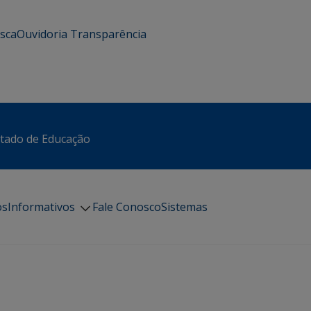
usca
Ouvidoria
Transparência
stado de Educação
os
Informativos
Fale Conosco
Sistemas