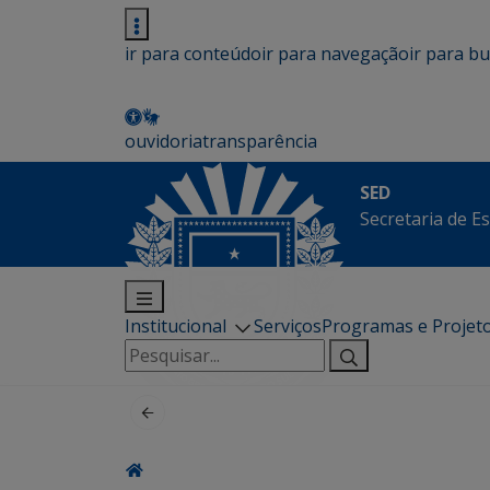
ir para conteúdo
ir para navegação
ir para b
ouvidoria
transparência
SED
Secretaria de E
Institucional
Serviços
Programas e Projet
Pesquisar
por: