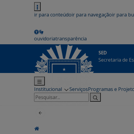
ir para conteúdo
ir para navegação
ir para b
ouvidoria
transparência
SED
Secretaria de E
Institucional
Serviços
Programas e Projet
Pesquisar
por: