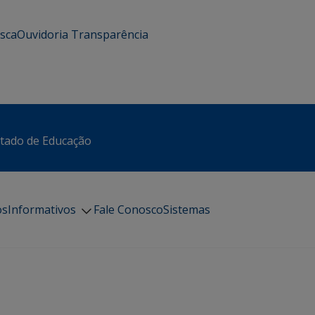
usca
Ouvidoria
Transparência
stado de Educação
os
Informativos
Fale Conosco
Sistemas