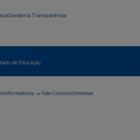
usca
Ouvidoria
Transparência
stado de Educação
os
Informativos
Fale Conosco
Sistemas