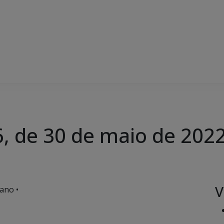
6, de 30 de maio de 202
V
ano •