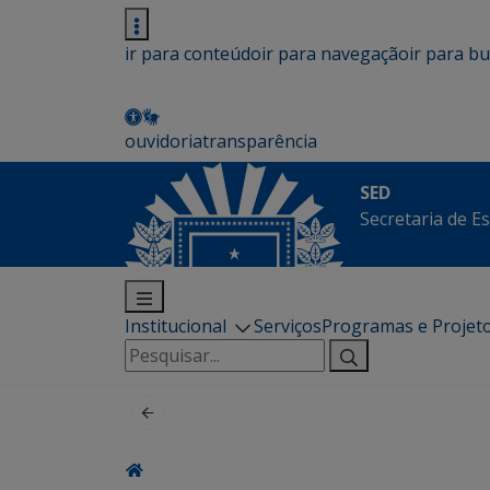
ir para conteúdo
ir para navegação
ir para b
ouvidoria
transparência
SED
Secretaria de E
Institucional
Serviços
Programas e Projet
Pesquisar
por: