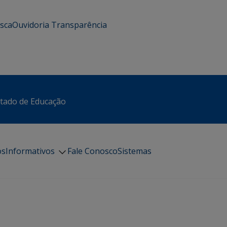
usca
Ouvidoria
Transparência
stado de Educação
os
Informativos
Fale Conosco
Sistemas