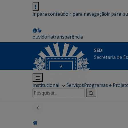
ir para conteúdo
ir para navegação
ir para b
ouvidoria
transparência
SED
Secretaria de E
Institucional
Serviços
Programas e Projet
Pesquisar
por: