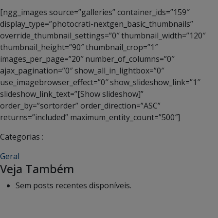
[ngg_images source=”galleries” container_ids=”159″
display_type=”photocrati-nextgen_basic_thumbnails”
override_thumbnail_settings=”0″ thumbnail_width=”120″
thumbnail_height=”90″ thumbnail_crop=”1″
images_per_page=”20″ number_of_columns=”0″
ajax_pagination=”0″ show_all_in_lightbox=”0″
use_imagebrowser_effect=”0″ show_slideshow_link=”1″
slideshow_link_text=”[Show slideshow]”
order_by=”sortorder” order_direction=”ASC”
returns=”included” maximum_entity_count=”500″]
Categorias :
Geral
Veja Também
Sem posts recentes disponíveis.