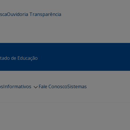
usca
Ouvidoria
Transparência
stado de Educação
os
Informativos
Fale Conosco
Sistemas