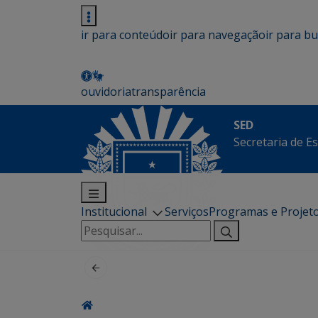
ir para conteúdo
ir para navegação
ir para b
ouvidoria
transparência
SED
Secretaria de E
Institucional
Serviços
Programas e Projet
Pesquisar
por: