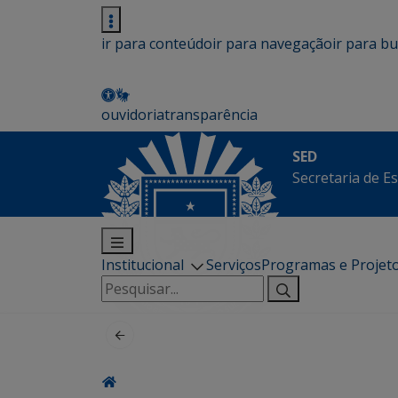
ir para conteúdo
ir para navegação
ir para b
ouvidoria
transparência
SED
Secretaria de E
Institucional
Serviços
Programas e Projet
Pesquisar
por: