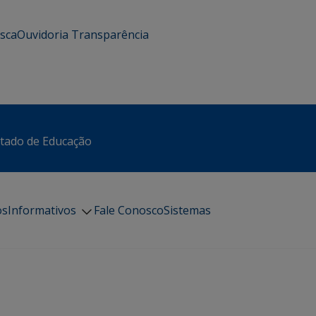
usca
Ouvidoria
Transparência
stado de Educação
os
Informativos
Fale Conosco
Sistemas