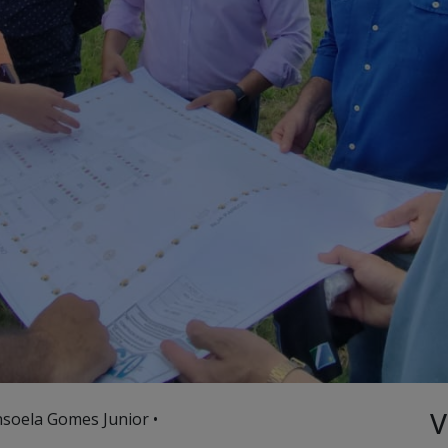
V
nsoela Gomes Junior •