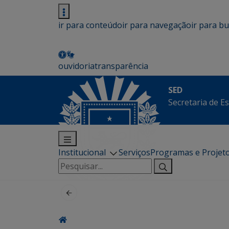
ir para conteúdo
ir para navegação
ir para b
ouvidoria
transparência
SED
Secretaria de E
Institucional
Serviços
Programas e Projet
Pesquisar
por: