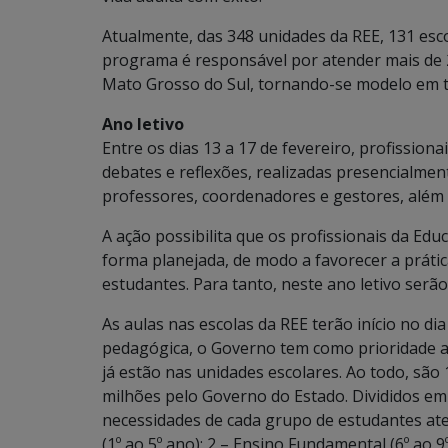
Atualmente, das 348 unidades da REE, 131 esc
programa é responsável por atender mais de 2
Mato Grosso do Sul, tornando-se modelo em to
Ano letivo
Entre os dias 13 a 17 de fevereiro, profissio
debates e reflexões, realizadas presencialmen
professores, coordenadores e gestores, além 
A ação possibilita que os profissionais da Ed
forma planejada, de modo a favorecer a práti
estudantes. Para tanto, neste ano letivo serão 
As aulas nas escolas da REE terão início no di
pedagógica, o Governo tem como prioridade a 
já estão nas unidades escolares. Ao todo, são 
milhões pelo Governo do Estado. Divididos em
necessidades de cada grupo de estudantes ate
(1º ao 5º ano); 2 – Ensino Fundamental (6º ao 9