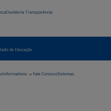
usca
Ouvidoria
Transparência
stado de Educação
os
Informativos
Fale Conosco
Sistemas