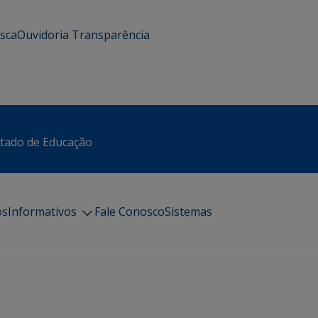
usca
Ouvidoria
Transparência
stado de Educação
os
Informativos
Fale Conosco
Sistemas