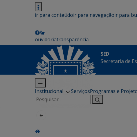
ir para conteúdo
ir para navegação
ir para b
ouvidoria
transparência
SED
Secretaria de E
Institucional
Serviços
Programas e Projet
Pesquisar
por: