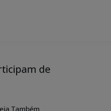
rticipam de
eja Também