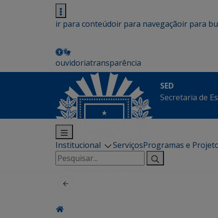
ir para conteúdo
ir para navegação
ir para b
ouvidoria
transparência
SED
Secretaria de E
Institucional
Serviços
Programas e Projet
Pesquisar
por: