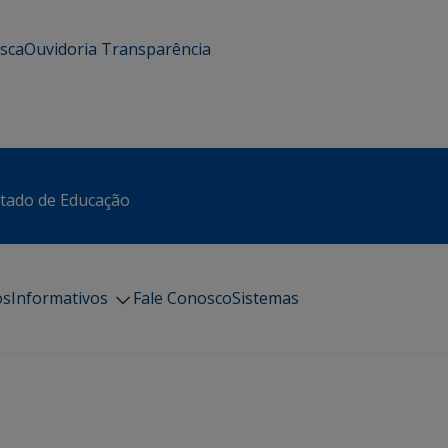
usca
Ouvidoria
Transparência
stado de Educação
os
Informativos
Fale Conosco
Sistemas