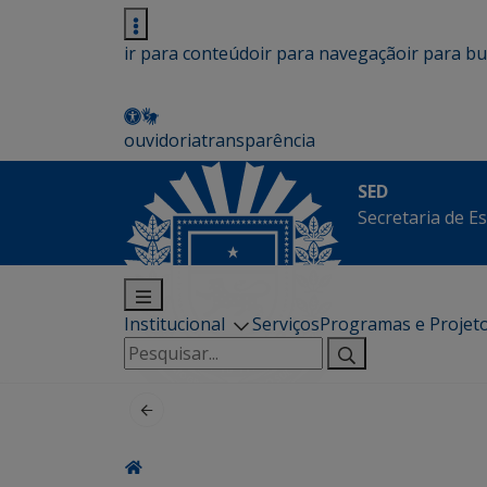
ir para conteúdo
ir para navegação
ir para b
ouvidoria
transparência
SED
Secretaria de E
Institucional
Serviços
Programas e Projet
Pesquisar
por: