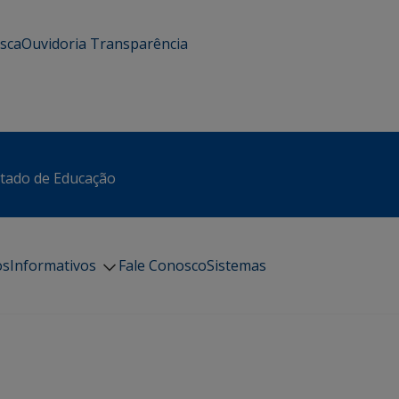
usca
Ouvidoria
Transparência
stado de Educação
os
Informativos
Fale Conosco
Sistemas