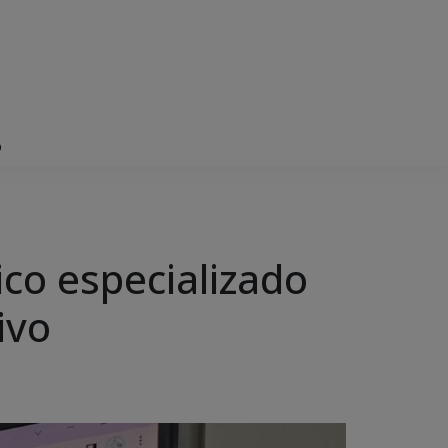
vo
co especializado
tivo