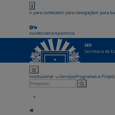
ir para conteúdo
ir para navegação
ir para b
ouvidoria
transparência
SED
Secretaria de E
Institucional
Serviços
Programas e Projet
Pesquisar
por: