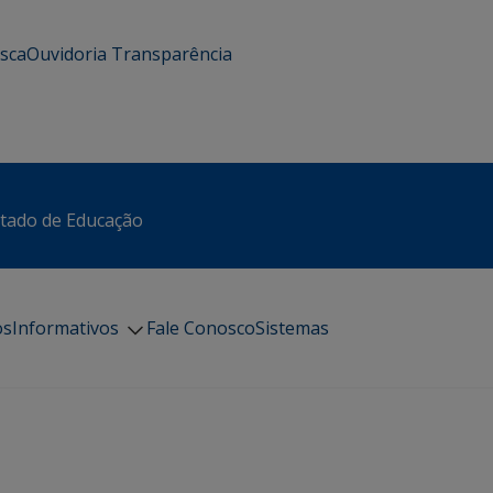
usca
Ouvidoria
Transparência
stado de Educação
os
Informativos
Fale Conosco
Sistemas