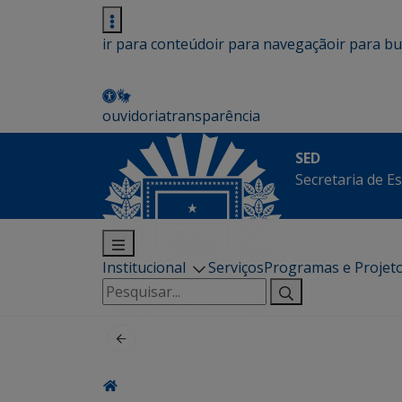
ir para conteúdo
ir para navegação
ir para b
ouvidoria
transparência
SED
Secretaria de E
Institucional
Serviços
Programas e Projet
Pesquisar
por: