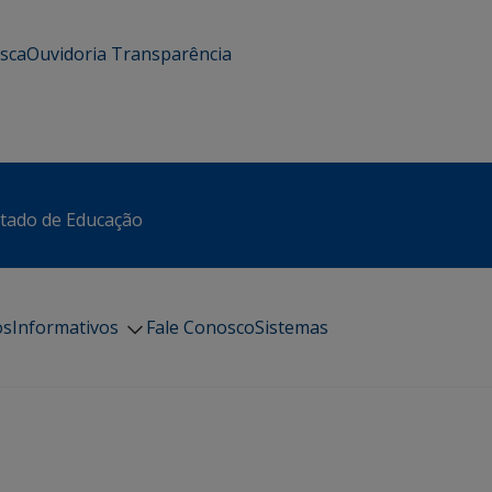
usca
Ouvidoria
Transparência
stado de Educação
os
Informativos
Fale Conosco
Sistemas