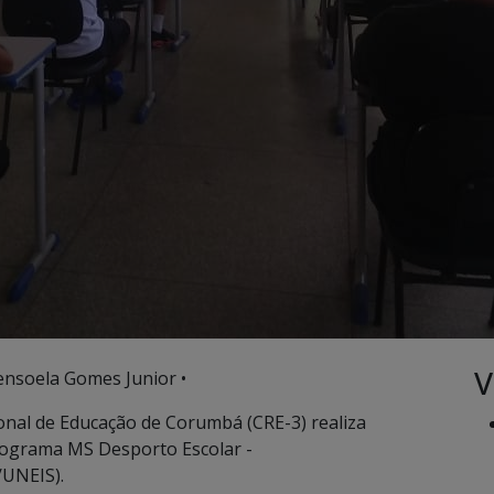
V
ensoela Gomes Junior •
nal de Educação de Corumbá (CRE-3) realiza
ograma MS Desporto Escolar -
UNEIS).