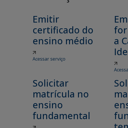
Emitir
Emi
certificado do
for
ensino médio
a C
Ide
Acessar serviço
Acessa
Solicitar
Sol
matrícula no
ma
ensino
en
fundamental
fu
tem