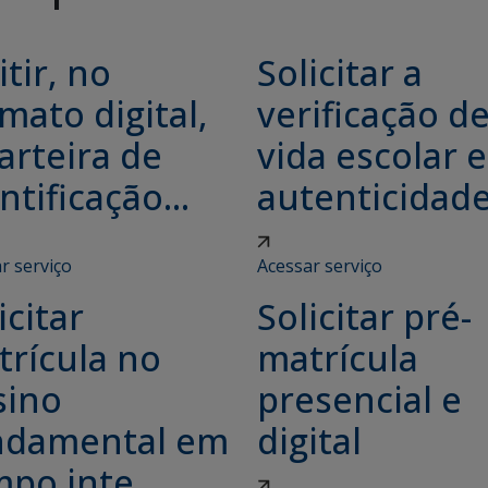
tir, no
Solicitar a
mato digital,
verificação d
arteira de
vida escolar e
ntificação...
autenticidade.
r serviço
Acessar serviço
icitar
Solicitar pré-
trícula no
matrícula
sino
presencial e
ndamental em
digital
po inte...