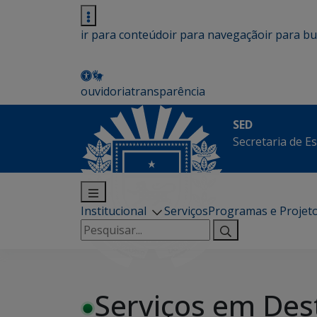
ir para conteúdo
ir para navegação
ir para b
ouvidoria
transparência
SED
Secretaria de E
Institucional
Serviços
Programas e Projet
Pesquisar
por:
Serviços em Des