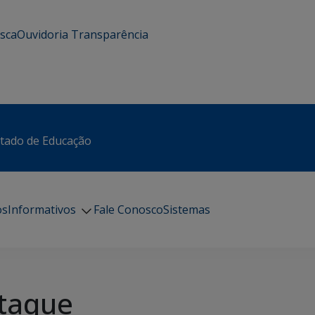
usca
Ouvidoria
Transparência
stado de Educação
os
Informativos
Fale Conosco
Sistemas
taque