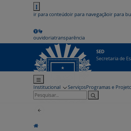
ir para conteúdo
ir para navegação
ir para b
ouvidoria
transparência
SED
Secretaria de E
Institucional
Serviços
Programas e Projet
Pesquisar
por: