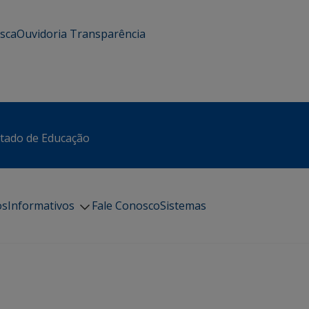
usca
Ouvidoria
Transparência
stado de Educação
os
Informativos
Fale Conosco
Sistemas