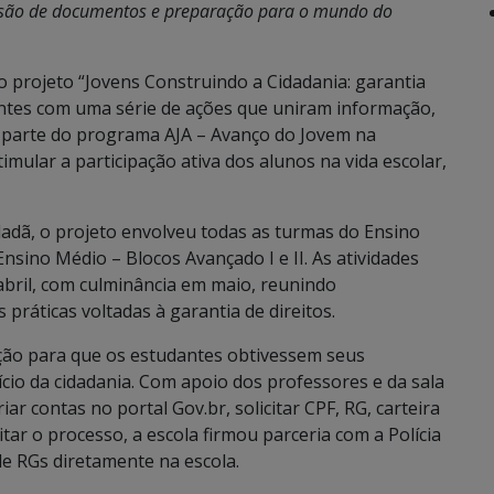
ssão de documentos e preparação para o mundo do
o projeto “Jovens Construindo a Cidadania: garantia
ntes com uma série de ações que uniram informação,
faz parte do programa AJA – Avanço do Jovem na
mular a participação ativa dos alunos na vida escolar,
dadã, o projeto envolveu todas as turmas do Ensino
Ensino Médio – Blocos Avançado I e II. As atividades
bril, com culminância em maio, reunindo
 práticas voltadas à garantia de direitos.
zação para que os estudantes obtivessem seus
cio da cidadania. Com apoio dos professores e da sala
r contas no portal Gov.br, solicitar CPF, RG, carteira
ilitar o processo, a escola firmou parceria com a Polícia
de RGs diretamente na escola.