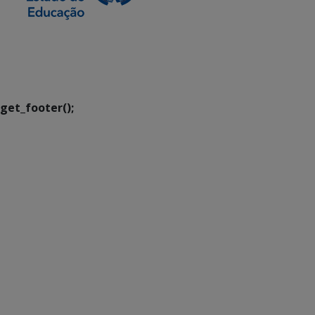
SETDIG | Secretaria-
Executiva de
Transformação Digital
get_footer();