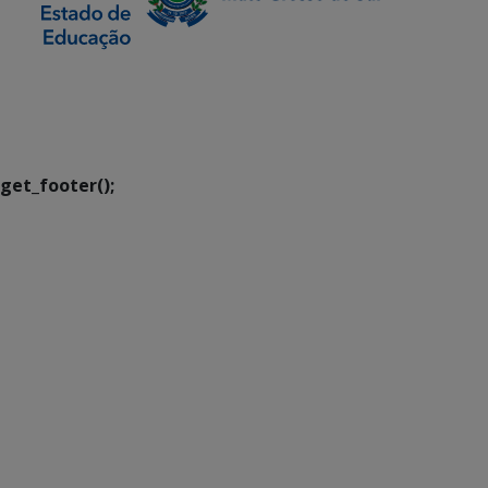
SETDIG | Secretaria-
Executiva de
Transformação Digital
get_footer();