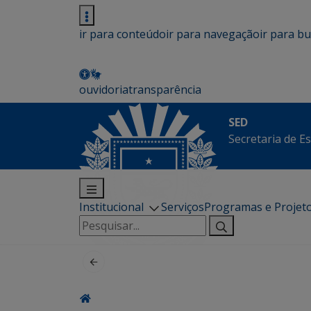
ir para conteúdo
ir para navegação
ir para b
ouvidoria
transparência
SED
Secretaria de E
Institucional
Serviços
Programas e Projet
Pesquisar
por: