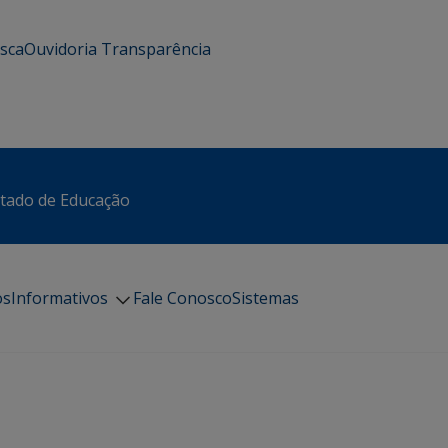
usca
Ouvidoria
Transparência
stado de Educação
os
Informativos
Fale Conosco
Sistemas