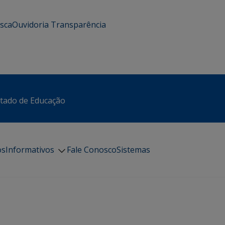
usca
Ouvidoria
Transparência
stado de Educação
os
Informativos
Fale Conosco
Sistemas