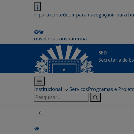
ir para conteúdo
ir para navegação
ir para b
ouvidoria
transparência
SED
Secretaria de E
Institucional
Serviços
Programas e Projet
Pesquisar
por: