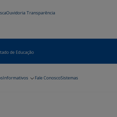
usca
Ouvidoria
Transparência
stado de Educação
os
Informativos
Fale Conosco
Sistemas