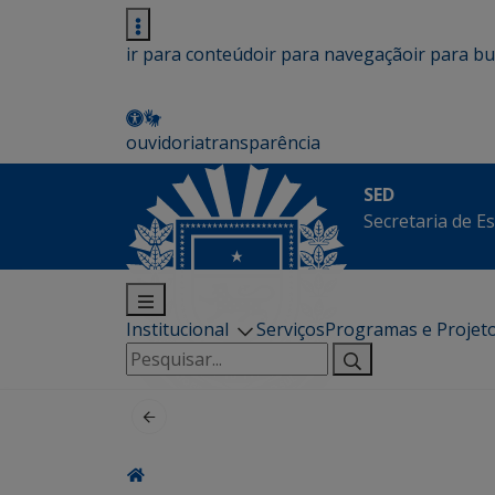
ir para conteúdo
ir para navegação
ir para b
ouvidoria
transparência
SED
Secretaria de E
Institucional
Serviços
Programas e Projet
Pesquisar
por: