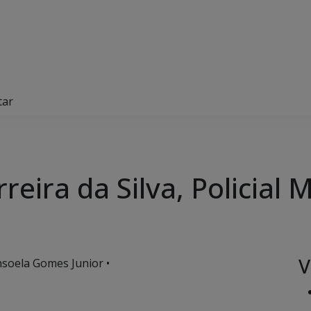
tar
eira da Silva, Policial M
V
nsoela Gomes Junior •