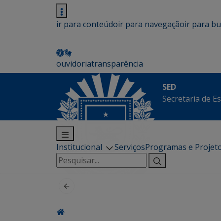
ir para conteúdo
ir para navegação
ir para b
ouvidoria
transparência
SED
Secretaria de E
Institucional
Serviços
Programas e Projet
Pesquisar
por: