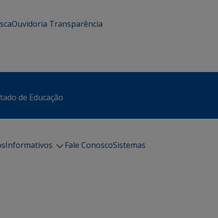
usca
Ouvidoria
Transparência
stado de Educação
os
Informativos
Fale Conosco
Sistemas