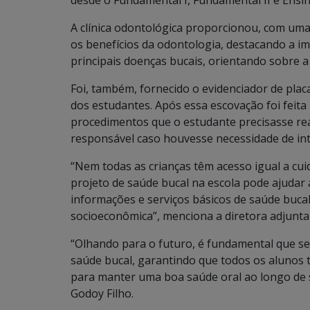
desde o Fundamental I, Fundamental II e Ensi
A clínica odontológica proporcionou, com uma 
os benefícios da odontologia, destacando a im
principais doenças bucais, orientando sobre a
Foi, também, fornecido o evidenciador de pla
dos estudantes. Após essa escovação foi feita 
procedimentos que o estudante precisasse real
responsável caso houvesse necessidade de in
“Nem todas as crianças têm acesso igual a cu
projeto de saúde bucal na escola pode ajudar
informações e serviços básicos de saúde buca
socioeconômica”, menciona a diretora adjunta
“Olhando para o futuro, é fundamental que s
saúde bucal, garantindo que todos os alunos
para manter uma boa saúde oral ao longo de s
Godoy Filho.