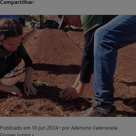
Compartilhar:
Publicado em
10 jun 2024
• por Adersino Valensoela
Gomes Junior •