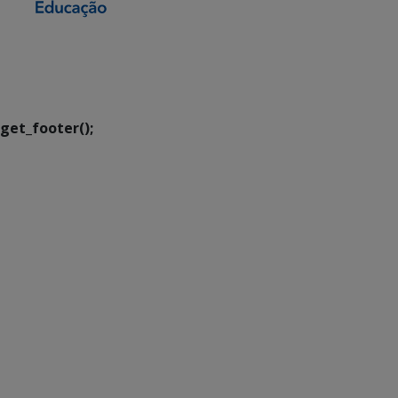
SETDIG | Secretaria-
Executiva de
Transformação Digital
get_footer();