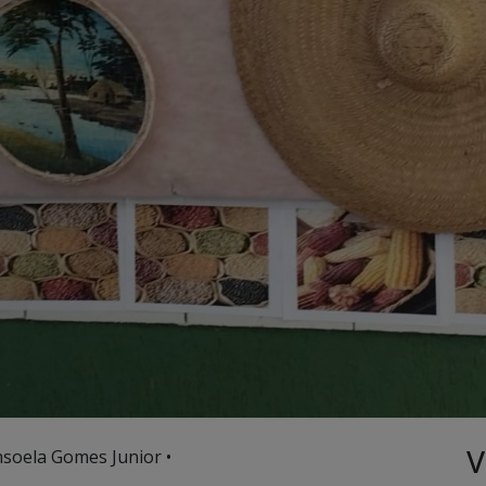
V
nsoela Gomes Junior •