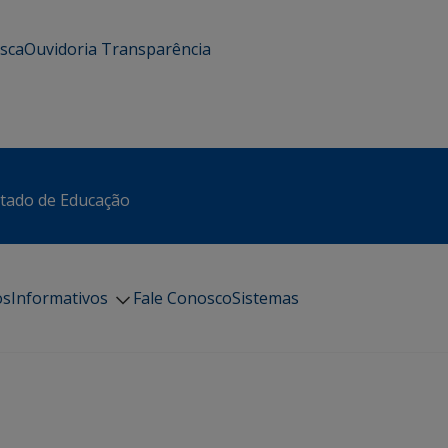
usca
Ouvidoria
Transparência
stado de Educação
os
Informativos
Fale Conosco
Sistemas