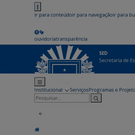
ir para conteúdo
ir para navegação
ir para b
ouvidoria
transparência
SED
Secretaria de E
Institucional
Serviços
Programas e Projet
Pesquisar
por: