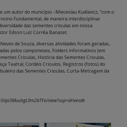
 de um autor do município –Mieceslau Kudlavicz, “com o
Ensino Fundamental, de maneira interdisciplinar
diversidade das sementes crioulas em nossa
estor Edson Luiz Corrêa Banazet.
Neves de Souza, diversas atividades foram geradas,
sadas pelos camponeses, Folders informativos (em
ementes Crioulas, História das Sementes Crioulas,
ça Teatral, Cordéis Crioulos, Registros (fotos) do
buleiro das Sementes Crioulas, Curta-Metragem da
r4m5hpi3MuuhgL0m2bTFo/view?usp=drivesdk