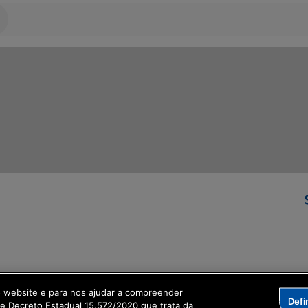
ormação Digital
o website e para nos ajudar a compreender
Defi
me Decreto Estadual 15.572/2020 que trata da