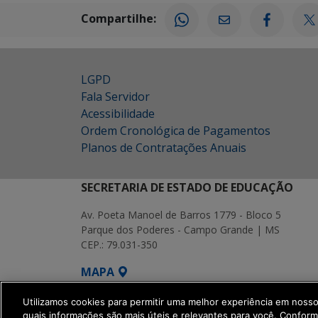
Compartilhe:
LGPD
Fala Servidor
Acessibilidade
Ordem Cronológica de Pagamentos
Planos de Contratações Anuais
SECRETARIA DE ESTADO DE EDUCAÇÃO
Av. Poeta Manoel de Barros 1779 - Bloco 5
Parque dos Poderes - Campo Grande | MS
CEP.: 79.031-350
MAPA
SETDIG | Secretaria-Executiva de Transf
Utilizamos cookies para permitir uma melhor experiência em noss
quais informações são mais úteis e relevantes para você. Confor