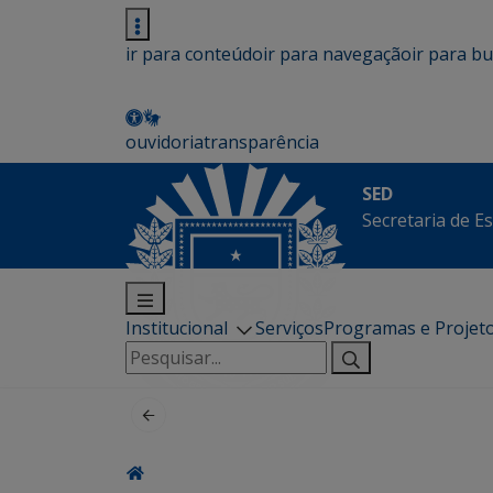
ir para conteúdo
ir para navegação
ir para b
ouvidoria
transparência
SED
Secretaria de E
Institucional
Serviços
Programas e Projet
Pesquisar
por: