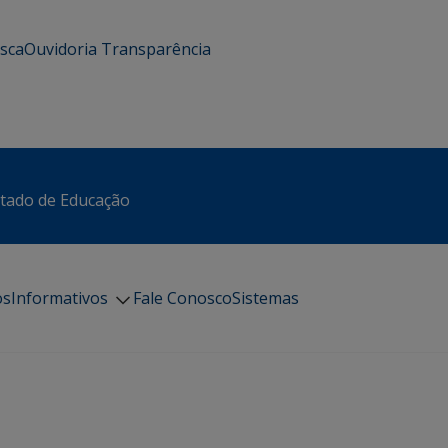
usca
Ouvidoria
Transparência
stado de Educação
os
Informativos
Fale Conosco
Sistemas