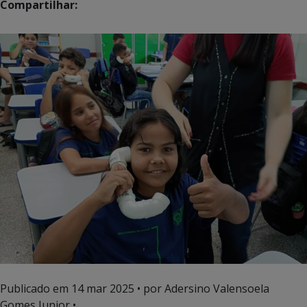
Compartilhar:
Publicado em
14 mar 2025
• por Adersino Valensoela
Gomes Junior •