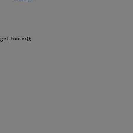
SETDIG | Secretaria-
Executiva de
Transformação Digital
get_footer();