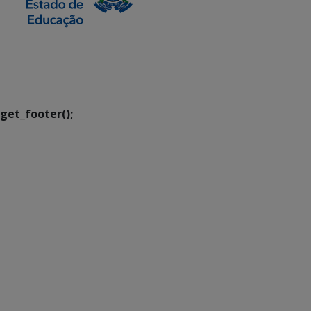
SETDIG | Secretaria-
Executiva de
Transformação Digital
get_footer();