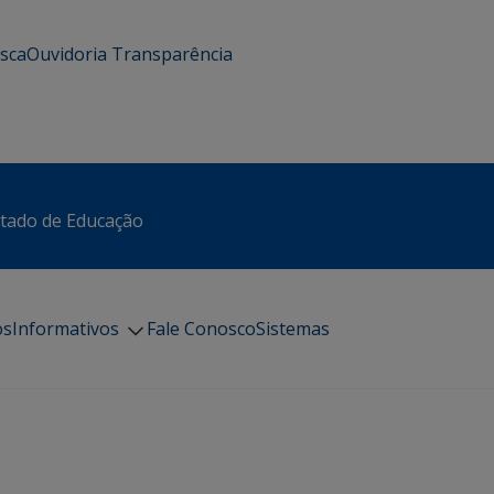
usca
Ouvidoria
Transparência
stado de Educação
os
Informativos
Fale Conosco
Sistemas