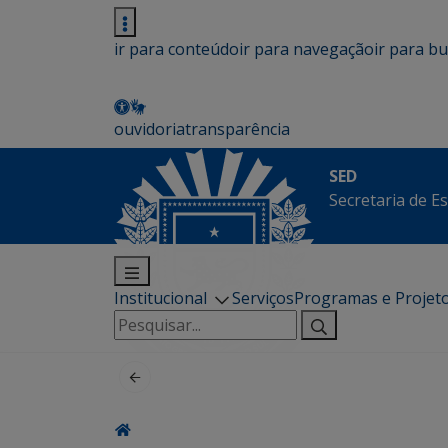
ir para conteúdo
ir para navegação
ir para b
ouvidoria
transparência
SED
Secretaria de E
Institucional
Serviços
Programas e Projet
Pesquisar
por: