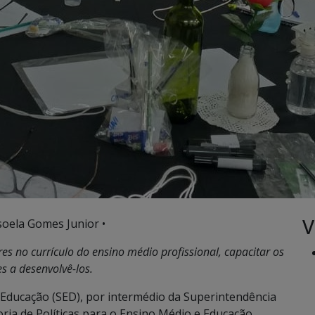
V
soela Gomes Junior •
s no currículo do ensino médio profissional, capacitar os
s a desenvolvê-los.
Educação (SED), por intermédio da Superintendência
ria de Políticas para o Ensino Médio e Educação