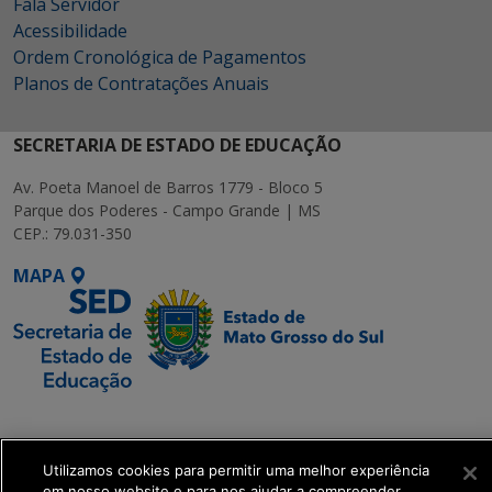
Fala Servidor
Acessibilidade
Ordem Cronológica de Pagamentos
Planos de Contratações Anuais
SECRETARIA DE ESTADO DE EDUCAÇÃO
Av. Poeta Manoel de Barros 1779 - Bloco 5
Parque dos Poderes - Campo Grande | MS
CEP.: 79.031-350
MAPA
SETDIG | Secretaria-
Executiva de
Transformação Digital
Utilizamos cookies para permitir uma melhor experiência
em nosso website e para nos ajudar a compreender