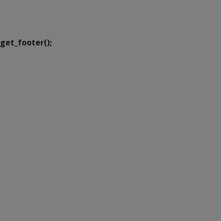
Executiva de
Transformação Digital
get_footer();