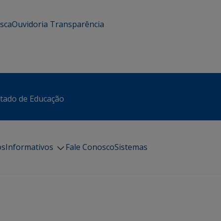
usca
Ouvidoria
Transparência
stado de Educação
os
Informativos
Fale Conosco
Sistemas