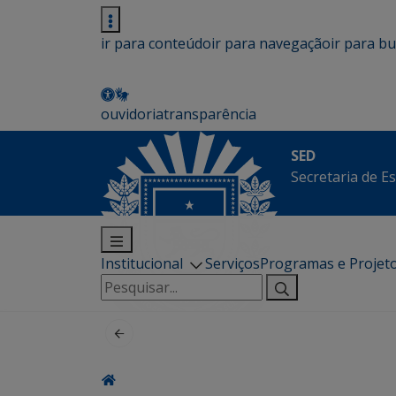
ir para conteúdo
ir para navegação
ir para b
ouvidoria
transparência
SED
Secretaria de E
Institucional
Serviços
Programas e Projet
Pesquisar
por: