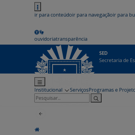
ir para conteúdo
ir para navegação
ir para b
ouvidoria
transparência
SED
Secretaria de E
Institucional
Serviços
Programas e Projet
Pesquisar
por: