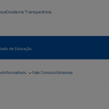
usca
Ouvidoria
Transparência
stado de Educação
os
Informativos
Fale Conosco
Sistemas